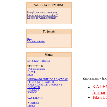
WERSJA PREMIUM:
Przejdź do wersji premium
Czym jest wersja premium?
Dostęp do wersji premium
Tu jesteś:
ILG
Wybierz miesiąc
Menu:
STRONA GŁÓWNA
TEKSTY ILG
Wybierz miesiąc
Dzisiaj
Jutro
Zapraszamy takż
WPROWADZENIE DO LG (OWLG)
LITURGIA HORARUM
KALENDARZ LITURGICZNY
KALE
DODATEK
INDEKSY
formac
POMOC
Teksty L
CZYTELNIA
ANKIETA
LINKI