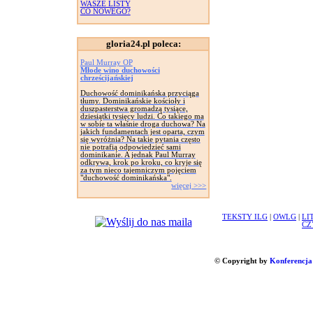
WASZE LISTY
CO NOWEGO?
gloria24.pl poleca:
Paul Murray OP
Młode wino duchowości
chrześcijańskiej
Duchowość dominikańska przyciąga
tłumy. Dominikańskie kościoły i
duszpasterstwa gromadzą tysiące,
dziesiątki tysięcy ludzi. Co takiego ma
w sobie ta właśnie droga duchowa? Na
jakich fundamentach jest oparta, czym
się wyróżnia? Na takie pytania często
nie potrafią odpowiedzieć sami
dominikanie. A jednak Paul Murray
odkrywa, krok po kroku, co kryje się
za tym nieco tajemniczym pojęciem
"duchowość dominikańska".
więcej >>>
TEKSTY ILG
|
OWLG
|
LI
CZ
© Copyright by
Konferencja 