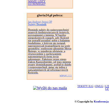
WASZE LISTY
CO NOWEGO?
gloria24.pl poleca:
Jan Andrzej Spież OP
Święty Dominik
Dominik należy do najpowszechniej
znanych średniowiecznych świętych,
przynajmniej z imienia. W bardzo
niespokojnych czasach, gdy Kościół
nie potrafił poradzić sobie z balastem
feudalizmu, z którym się związał,
zaproponował ewangelizację na wzór
apostołów: wędrowne głoszenie Słowa
Bożego, w zupełnym ubóstwie, a
równocześnie z zachowaniem
najcenniejszych form życia
zakonnego. Założony przez niego
Zakon Kaznodziejski, od jego imienia
zwany dominikanami, podjął to dzieło
i rozpowszechnił, stając się jedną z
najważniejszych sił reformacyjnych
Kościoła.
więcej >>>
TEKSTY ILG
|
OWLG
|
LI
CZ
© Copyright by
Konferencja 