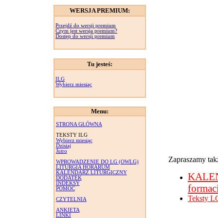
WERSJA PREMIUM:
Przejdź do wersji premium
Czym jest wersja premium?
Dostęp do wersji premium
Tu jesteś:
ILG
Wybierz miesiąc
Menu:
STRONA GŁÓWNA
TEKSTY ILG
Wybierz miesiąc
Dzisiaj
Jutro
Zapraszamy takż
WPROWADZENIE DO LG (OWLG)
LITURGIA HORARUM
KALENDARZ LITURGICZNY
KALE
DODATEK
INDEKSY
formac
POMOC
Teksty L
CZYTELNIA
ANKIETA
LINKI