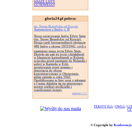
WASZE LISTY
CO NOWEGO?
gloria24.pl poleca:
św. Teresa Benedykta od Krzyża
Autoportret z listów, t. II
Nowe opracowanie listów Edyty Stein
(św. Teresy Benedykty od Krzyża).
Druga część korespondencji obejmuje
480 listów z okresu 19331942, czyli z
ostatniego etapu życia Edyty Stein.
Złożyło się nań jej życie i działalność
w klasztorze karmelitanek w Kolonii,
ucieczka przed nazistami do Holandii i
pobyt w Karmelu w Echt,
aresztowanie przez gestapo i
deportacja do obozu
koncentracyjnego w Oświęcimiu,
gdzie zginęła w roku 1942.
Opublikowane tu listy wraz z tekstami
z I tomu składają się na imponujący
portret wielkiej myślicielki i
współczesnej świętej.
więcej >>>
TEKSTY ILG
|
OWLG
|
LI
CZ
© Copyright by
Konferencja 