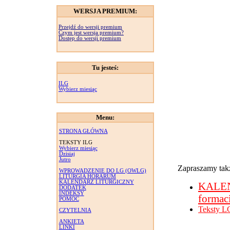
WERSJA PREMIUM:
Przejdź do wersji premium
Czym jest wersja premium?
Dostęp do wersji premium
Tu jesteś:
ILG
Wybierz miesiąc
Menu:
STRONA GŁÓWNA
TEKSTY ILG
Wybierz miesiąc
Dzisiaj
Jutro
Zapraszamy takż
WPROWADZENIE DO LG (OWLG)
LITURGIA HORARUM
KALENDARZ LITURGICZNY
KALE
DODATEK
INDEKSY
formac
POMOC
Teksty L
CZYTELNIA
ANKIETA
LINKI