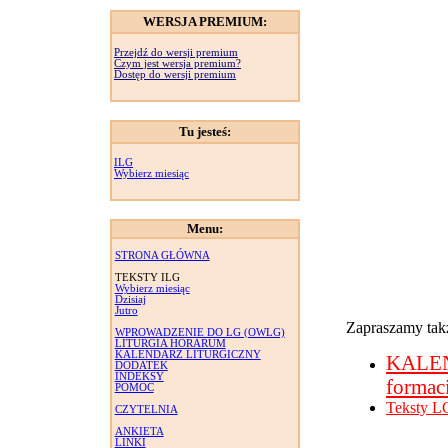
WERSJA PREMIUM:
Przejdź do wersji premium
Czym jest wersja premium?
Dostęp do wersji premium
Tu jesteś:
ILG
Wybierz miesiąc
Menu:
STRONA GŁÓWNA
TEKSTY ILG
Wybierz miesiąc
Dzisiaj
Jutro
Zapraszamy takż
WPROWADZENIE DO LG (OWLG)
LITURGIA HORARUM
KALENDARZ LITURGICZNY
KALE
DODATEK
INDEKSY
formac
POMOC
Teksty L
CZYTELNIA
ANKIETA
LINKI