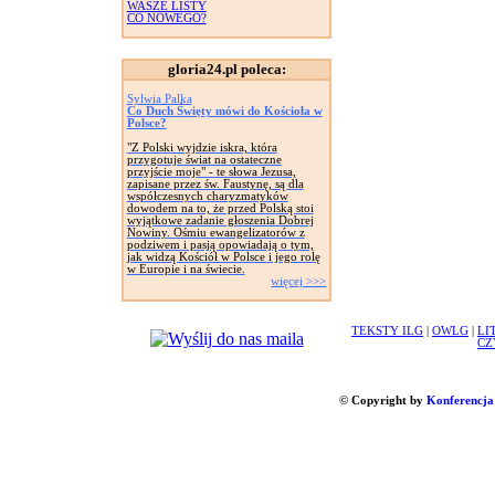
WASZE LISTY
CO NOWEGO?
gloria24.pl poleca:
Sylwia Palka
Co Duch Święty mówi do Kościoła w
Polsce?
"Z Polski wyjdzie iskra, która
przygotuje świat na ostateczne
przyjście moje" - te słowa Jezusa,
zapisane przez św. Faustynę, są dla
współczesnych charyzmatyków
dowodem na to, że przed Polską stoi
wyjątkowe zadanie głoszenia Dobrej
Nowiny. Ośmiu ewangelizatorów z
podziwem i pasją opowiadają o tym,
jak widzą Kościół w Polsce i jego rolę
w Europie i na świecie.
więcej >>>
TEKSTY ILG
|
OWLG
|
LI
CZ
© Copyright by
Konferencja 