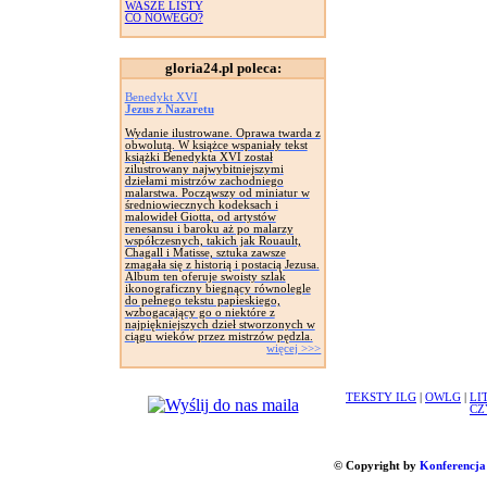
WASZE LISTY
CO NOWEGO?
gloria24.pl poleca:
Benedykt XVI
Jezus z Nazaretu
Wydanie ilustrowane. Oprawa twarda z
obwolutą. W książce wspaniały tekst
książki Benedykta XVI został
zilustrowany najwybitniejszymi
dziełami mistrzów zachodniego
malarstwa. Począwszy od miniatur w
średniowiecznych kodeksach i
malowideł Giotta, od artystów
renesansu i baroku aż po malarzy
współczesnych, takich jak Rouault,
Chagall i Matisse, sztuka zawsze
zmagała się z historią i postacią Jezusa.
Album ten oferuje swoisty szlak
ikonograficzny biegnący równolegle
do pełnego tekstu papieskiego,
wzbogacający go o niektóre z
najpiękniejszych dzieł stworzonych w
ciągu wieków przez mistrzów pędzla.
więcej >>>
TEKSTY ILG
|
OWLG
|
LI
CZ
© Copyright by
Konferencja 