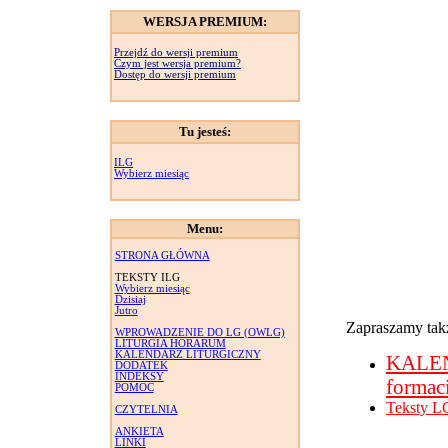
WERSJA PREMIUM:
Przejdź do wersji premium
Czym jest wersja premium?
Dostęp do wersji premium
Tu jesteś:
ILG
Wybierz miesiąc
Menu:
STRONA GŁÓWNA
TEKSTY ILG
Wybierz miesiąc
Dzisiaj
Jutro
Zapraszamy takż
WPROWADZENIE DO LG (OWLG)
LITURGIA HORARUM
KALENDARZ LITURGICZNY
KALE
DODATEK
INDEKSY
formac
POMOC
Teksty L
CZYTELNIA
ANKIETA
LINKI