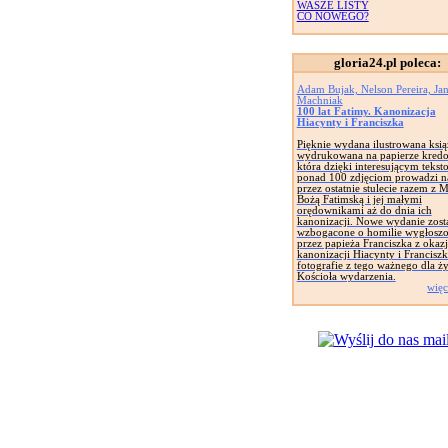
WASZE LISTY
CO NOWEGO?
gloria24.pl poleca:
Adam Bujak, Nelson Pereira, Ja
Machniak
100 lat Fatimy. Kanonizacja
Hiacynty i Franciszka
Pięknie wydana ilustrowana ksi
wydrukowana na papierze kred
która dzięki interesującym tekst
ponad 100 zdjęciom prowadzi n
przez ostatnie stulecie razem z 
Bożą Fatimską i jej małymi
orędownikami aż do dnia ich
kanonizacji. Nowe wydanie zost
wzbogacone o homilie wygłosz
przez papieża Franciszka z okazj
kanonizacji Hiacynty i Franciszk
fotografie z tego ważnego dla ży
Kościoła wydarzenia.
więc