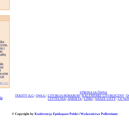
n
ążka
owym,
om i
as
Matką
ało
one
i
a oraz
cia
ej >>>
STRONA GŁÓWNA
TEKSTY ILG
|
OWLG
|
LITURGIA HORARUM
|
KALENDARZ LITURGICZNY
|
D
CZYTELNIA
|
ANKIETA
|
LINKI
|
WASZE LISTY
|
CO NO
© Copyright by
Konferencja Episkopatu Polski
i
Wydawnictwo Pallottinum