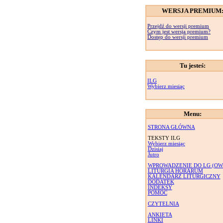
WERSJA PREMIUM
Przejdź do wersji premium
Czym jest wersja premium?
Dostęp do wersji premium
Tu jesteś:
ILG
Wybierz miesiąc
Menu:
STRONA GŁÓWNA
TEKSTY ILG
Wybierz miesiąc
Dzisiaj
Jutro
WPROWADZENIE DO LG (OW
LITURGIA HORARUM
KALENDARZ LITURGICZNY
DODATEK
INDEKSY
POMOC
CZYTELNIA
ANKIETA
LINKI