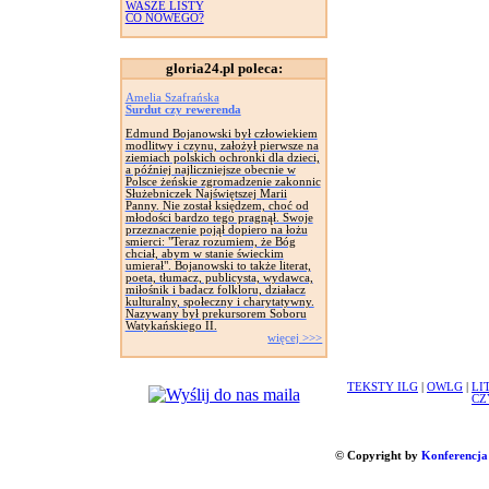
WASZE LISTY
CO NOWEGO?
gloria24.pl poleca:
Amelia Szafrańska
Surdut czy rewerenda
Edmund Bojanowski był człowiekiem
modlitwy i czynu, założył pierwsze na
ziemiach polskich ochronki dla dzieci,
a później najliczniejsze obecnie w
Polsce żeńskie zgromadzenie zakonnic
Służebniczek Najświętszej Marii
Panny. Nie został księdzem, choć od
młodości bardzo tego pragnął. Swoje
przeznaczenie pojął dopiero na łożu
smierci: "Teraz rozumiem, że Bóg
chciał, abym w stanie świeckim
umierał". Bojanowski to także literat,
poeta, tłumacz, publicysta, wydawca,
miłośnik i badacz folkloru, działacz
kulturalny, społeczny i charytatywny.
Nazywany był prekursorem Soboru
Watykańskiego II.
więcej >>>
TEKSTY ILG
|
OWLG
|
LI
CZ
© Copyright by
Konferencja 