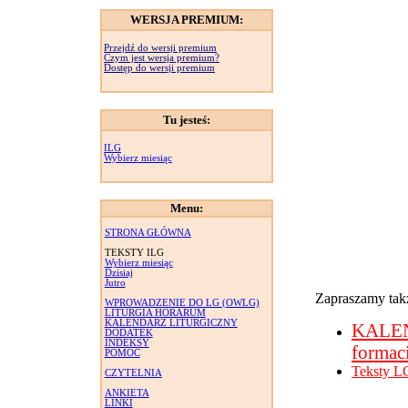
WERSJA PREMIUM:
Przejdź do wersji premium
Czym jest wersja premium?
Dostęp do wersji premium
Tu jesteś:
ILG
Wybierz miesiąc
Menu:
STRONA GŁÓWNA
TEKSTY ILG
Wybierz miesiąc
Dzisiaj
Jutro
Zapraszamy takż
WPROWADZENIE DO LG (OWLG)
LITURGIA HORARUM
KALENDARZ LITURGICZNY
KALE
DODATEK
INDEKSY
formac
POMOC
Teksty L
CZYTELNIA
ANKIETA
LINKI