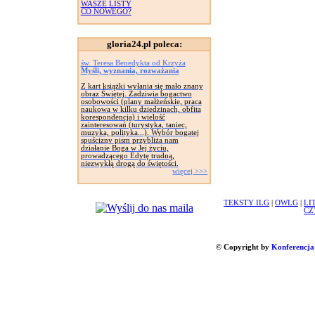
WASZE LISTY
CO NOWEGO?
gloria24.pl poleca:
św. Teresa Benedykta od Krzyża
Myśli, wyznania, rozważania
Z kart książki wyłania się mało znany
obraz Świętej. Zadziwia bogactwo
osobowości (plany małżeńskie, praca
naukowa w kilku dziedzinach, obfita
korespondencja) i wielość
zainteresowań (turystyka, taniec,
muzyka, polityka...). Wybór bogatej
spuścizny pism przybliża nam
działanie Boga w Jej życiu,
prowadzącego Edytę trudną,
niezwykłą drogą do świętości.
więcej >>>
TEKSTY ILG
|
OWLG
|
LI
CZ
© Copyright by
Konferencja 