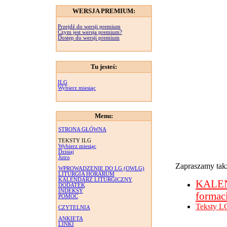
WERSJA PREMIUM:
Przejdź do wersji premium
Czym jest wersja premium?
Dostęp do wersji premium
Tu jesteś:
ILG
Wybierz miesiąc
Menu:
STRONA GŁÓWNA
TEKSTY ILG
Wybierz miesiąc
Dzisiaj
Jutro
Zapraszamy takż
WPROWADZENIE DO LG (OWLG)
LITURGIA HORARUM
KALENDARZ LITURGICZNY
KALE
DODATEK
INDEKSY
formac
POMOC
Teksty L
CZYTELNIA
ANKIETA
LINKI