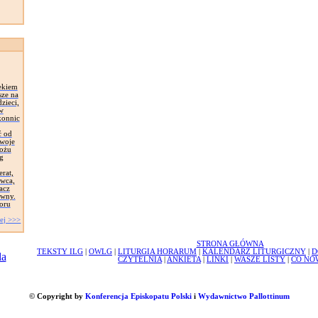
ekiem
sze na
zieci,
 w
konnic
ć od
Swoje
łożu
g
erat,
awca,
acz
ywny.
oru
ej >>>
STRONA GŁÓWNA
TEKSTY ILG
|
OWLG
|
LITURGIA HORARUM
|
KALENDARZ LITURGICZNY
|
D
CZYTELNIA
|
ANKIETA
|
LINKI
|
WASZE LISTY
|
CO NO
© Copyright by
Konferencja Episkopatu Polski
i
Wydawnictwo Pallottinum