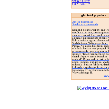
WASZE LISTY
CO NOWEGO?
gloria24.pl poleca:
Amelia Szafrańska
Surdut czy rewerenda
Edmund Bojanowski był człowi
modlitwy i czynu, założył pierw
ziemiach polskich ochronki dla d
a później najliczniejsze obecnie
Polsce żeńskie zgromadzenie za
Służebniczek Najświętszej Marii
Panny. Nie został księdzem, cho
młodości bardzo tego pragnął. 
przeznaczenie pojął dopiero na 
smierci: "Teraz rozumiem, że Bó
chciał, abym w stanie świeckim
umierał". Bojanowski to także lit
poeta, tłumacz, publicysta, wyd
miłośnik i badacz folkloru, dział
kulturalny, społeczny i charytat
Nazywany był prekursorem Sob
Watykańskiego II.
więc