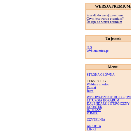
WERSJA PREMIUM
Przejdź do wersji premium
Czym jest wersja premium?
Dostęp do wersji premium
Tu jesteś:
ILG
Wybierz miesiąc
Menu:
STRONA GŁÓWNA
TEKSTY ILG
Wybierz miesiąc
Dzisiaj
Jutro
WPROWADZENIE DO LG (OW
LITURGIA HORARUM
KALENDARZ LITURGICZNY
DODATEK
INDEKSY
POMOC
CZYTELNIA
ANKIETA
LINKI