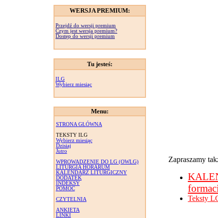
WERSJA PREMIUM:
Przejdź do wersji premium
Czym jest wersja premium?
Dostęp do wersji premium
Tu jesteś:
ILG
Wybierz miesiąc
Menu:
STRONA GŁÓWNA
TEKSTY ILG
Wybierz miesiąc
Dzisiaj
Jutro
Zapraszamy takż
WPROWADZENIE DO LG (OWLG)
LITURGIA HORARUM
KALENDARZ LITURGICZNY
KALE
DODATEK
INDEKSY
formac
POMOC
Teksty L
CZYTELNIA
ANKIETA
LINKI