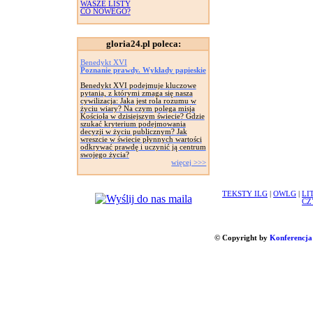
WASZE LISTY
CO NOWEGO?
gloria24.pl poleca:
Benedykt XVI
Poznanie prawdy. Wykłady papieskie
Benedykt XVI podejmuje kluczowe
pytania, z którymi zmaga się nasza
cywilizacja: Jaka jest rola rozumu w
życiu wiary? Na czym polega misja
Kościoła w dzisiejszym świecie? Gdzie
szukać kryterium podejmowania
decyzji w życiu publicznym? Jak
wreszcie w świecie płynnych wartości
odkrywać prawdę i uczynić ją centrum
swojego życia?
więcej >>>
TEKSTY ILG
|
OWLG
|
LI
CZ
© Copyright by
Konferencja 