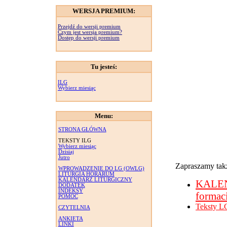
WERSJA PREMIUM:
Przejdź do wersji premium
Czym jest wersja premium?
Dostęp do wersji premium
Tu jesteś:
ILG
Wybierz miesiąc
Menu:
STRONA GŁÓWNA
TEKSTY ILG
Wybierz miesiąc
Dzisiaj
Jutro
Zapraszamy takż
WPROWADZENIE DO LG (OWLG)
LITURGIA HORARUM
KALENDARZ LITURGICZNY
KALE
DODATEK
INDEKSY
formac
POMOC
Teksty L
CZYTELNIA
ANKIETA
LINKI