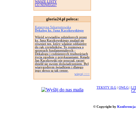
WASZE LISTY
CO NOWEGO?
gloria24.pl poleca:
Katarzyna Szkarpetowska
Dekalog ks. Jana Kaczkowskiego
Wśród wywiadów udzielonych przez
ks. Jana Kaczkowskiego znalazł się
również ten, który właśnie oddajemy
do rąk czytelników. To rozmowa o
sprawach fundamentalnych -
Dekalogu i codziennych trudnościach
życia zgodnie z przykazaniami. Ksiądz
Jan Kaczkowski nie pouczał, raczej
dzielił się swoim doświadczeniem. Był
wiarygodnym świadkiem i dlatego
jego słowa są tak cenne.
więcej >>>
TEKSTY ILG
|
OWLG
|
LI
CZ
© Copyright by
Konferencja 