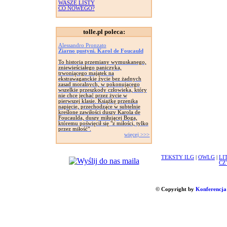
WASZE LISTY
CO NOWEGO?
tolle.pl poleca:
Alessandro Pronzato
Ziarno pustyni. Karol de Foucauld
To historia przemiany wymuskanego,
zniewieściałego paniczyka,
trwoniącego majątek na
ekstrawaganckie życie bez żadnych
zasad moralnych, w pokonującego
wszelkie przeszkody człowieka, który
nie chce jechać przez życie w
pierwszej klasie. Książkę przenika
napięcie, przechodzące w subtelnie
kreślone zawiłości duszy Karola de
Foucaulda, duszy miłującej Boga,
któremu poświęcił się "z miłości, tylko
przez miłość".
więcej >>>
TEKSTY ILG
|
OWLG
|
LI
CZ
© Copyright by
Konferencja 