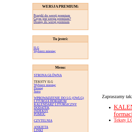
WERSJA PREMIUM:
Przejdź do wersji premium
Czym jest wersja premium?
Dostęp do wersji premium
Tu jesteś:
ILG
Wybierz miesiąc
Menu:
STRONA GŁÓWNA
TEKSTY ILG
Wybierz miesiąc
Dzisiaj
Jutro
Zapraszamy takż
WPROWADZENIE DO LG (OWLG)
LITURGIA HORARUM
KALENDARZ LITURGICZNY
KALE
DODATEK
INDEKSY
formac
POMOC
Teksty L
CZYTELNIA
ANKIETA
LINKI