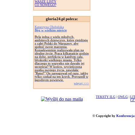
WASZE LISTY
CO NOWEGO?
gloria24.pl poleca:
Katarzyna Olubińska
Bóg w wielkim mieście
Była jedną z wielu młodych,
ambitnych dziewczyn, które zjeżdżają
z całej Polski do Warszawy, aby
spełnić swoje marzenia.
Konsekwentnie realizowała plan na
idealne życie. Praca kilkanaście godzin
na dobę, perfekcja w każdym calu,
błyskotki wielkiego miasta. Tylko
dlaczego to wszystko nie dawało jej
szczęścia? W końcu, wycieńczona
pustką swojego życia, zawołała:
"Ratuj!" On zareagował od razu, jakby
tylko czekał na ten krzyk. Przyszedł w
łagodnym powiewie.
więcej >>>
TEKSTY ILG
|
OWLG
|
LI
CZ
© Copyright by
Konferencja 