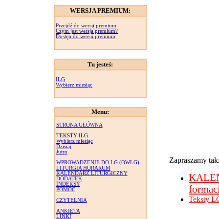
WERSJA PREMIUM:
Przejdź do wersji premium
Czym jest wersja premium?
Dostęp do wersji premium
Tu jesteś:
ILG
Wybierz miesiąc
Menu:
STRONA GŁÓWNA
TEKSTY ILG
Wybierz miesiąc
Dzisiaj
Jutro
Zapraszamy takż
WPROWADZENIE DO LG (OWLG)
LITURGIA HORARUM
KALENDARZ LITURGICZNY
KALE
DODATEK
INDEKSY
formac
POMOC
Teksty L
CZYTELNIA
ANKIETA
LINKI