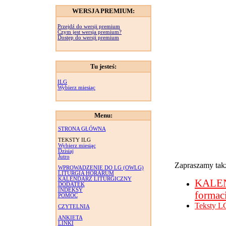
WERSJA PREMIUM:
Przejdź do wersji premium
Czym jest wersja premium?
Dostęp do wersji premium
Tu jesteś:
ILG
Wybierz miesiąc
Menu:
STRONA GŁÓWNA
TEKSTY ILG
Wybierz miesiąc
Dzisiaj
Jutro
Zapraszamy takż
WPROWADZENIE DO LG (OWLG)
LITURGIA HORARUM
KALENDARZ LITURGICZNY
KALE
DODATEK
INDEKSY
formac
POMOC
Teksty L
CZYTELNIA
ANKIETA
LINKI