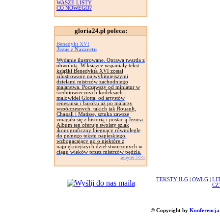
WASZE LISTY
CO NOWEGO?
gloria24.pl poleca:
Benedykt XVI
Jezus z Nazaretu
Wydanie ilustrowane. Oprawa twarda z
obwolutą. W książce wspaniały tekst
książki Benedykta XVI został
zilustrowany najwybitniejszymi
dziełami mistrzów zachodniego
malarstwa. Począwszy od miniatur w
średniowiecznych kodeksach i
malowideł Giotta, od artystów
renesansu i baroku aż po malarzy
współczesnych, takich jak Rouault,
Chagall i Matisse, sztuka zawsze
zmagała się z historią i postacią Jezusa.
Album ten oferuje swoisty szlak
ikonograficzny biegnący równolegle
do pełnego tekstu papieskiego,
wzbogacający go o niektóre z
najpiękniejszych dzieł stworzonych w
ciągu wieków przez mistrzów pędzla.
więcej >>>
TEKSTY ILG
|
OWLG
|
LI
CZ
© Copyright by
Konferencja 