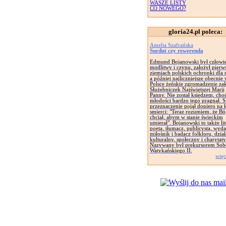
WASZE LISTY
CO NOWEGO?
gloria24.pl poleca:
Amelia Szafrańska
Surdut czy rewerenda
Edmund Bojanowski był człowi
modlitwy i czynu, założył pierw
ziemiach polskich ochronki dla d
a później najliczniejsze obecnie
Polsce żeńskie zgromadzenie za
Służebniczek Najświętszej Marii
Panny. Nie został księdzem, cho
młodości bardzo tego pragnął. 
przeznaczenie pojął dopiero na 
smierci: "Teraz rozumiem, że Bó
chciał, abym w stanie świeckim
umierał". Bojanowski to także lit
poeta, tłumacz, publicysta, wyd
miłośnik i badacz folkloru, dział
kulturalny, społeczny i charytat
Nazywany był prekursorem Sob
Watykańskiego II.
więc