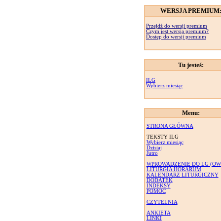
WERSJA PREMIUM
Przejdź do wersji premium
Czym jest wersja premium?
Dostęp do wersji premium
Tu jesteś:
ILG
Wybierz miesiąc
Menu:
STRONA GŁÓWNA
TEKSTY ILG
Wybierz miesiąc
Dzisiaj
Jutro
WPROWADZENIE DO LG (OW
LITURGIA HORARUM
KALENDARZ LITURGICZNY
DODATEK
INDEKSY
POMOC
CZYTELNIA
ANKIETA
LINKI