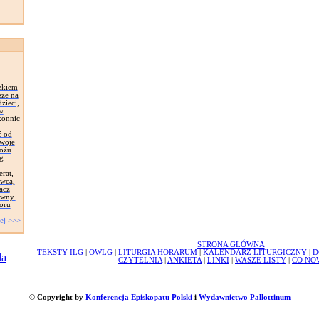
ekiem
sze na
zieci,
 w
konnic
ć od
Swoje
łożu
g
erat,
awca,
acz
ywny.
oru
ej >>>
STRONA GŁÓWNA
TEKSTY ILG
|
OWLG
|
LITURGIA HORARUM
|
KALENDARZ LITURGICZNY
|
D
CZYTELNIA
|
ANKIETA
|
LINKI
|
WASZE LISTY
|
CO NO
© Copyright by
Konferencja Episkopatu Polski
i
Wydawnictwo Pallottinum