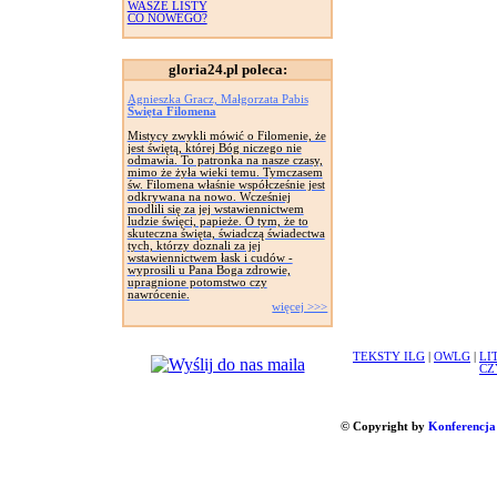
WASZE LISTY
CO NOWEGO?
gloria24.pl poleca:
Agnieszka Gracz, Małgorzata Pabis
Święta Filomena
Mistycy zwykli mówić o Filomenie, że
jest świętą, której Bóg niczego nie
odmawia. To patronka na nasze czasy,
mimo że żyła wieki temu. Tymczasem
św. Filomena właśnie współcześnie jest
odkrywana na nowo. Wcześniej
modlili się za jej wstawiennictwem
ludzie święci, papieże. O tym, że to
skuteczna święta, świadczą świadectwa
tych, którzy doznali za jej
wstawiennictwem łask i cudów -
wyprosili u Pana Boga zdrowie,
upragnione potomstwo czy
nawrócenie.
więcej >>>
TEKSTY ILG
|
OWLG
|
LI
CZ
© Copyright by
Konferencja 