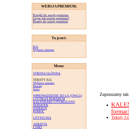
WERSJA PREMIUM:
Przejdź do wersji premium
Czym jest wersja premium?
Dostęp do wersji premium
Tu jesteś:
ILG
Wybierz miesiąc
Menu:
STRONA GŁÓWNA
TEKSTY ILG
Wybierz miesiąc
Dzisiaj
Jutro
Zapraszamy takż
WPROWADZENIE DO LG (OWLG)
LITURGIA HORARUM
KALENDARZ LITURGICZNY
KALE
DODATEK
INDEKSY
formac
POMOC
Teksty L
CZYTELNIA
ANKIETA
LINKI