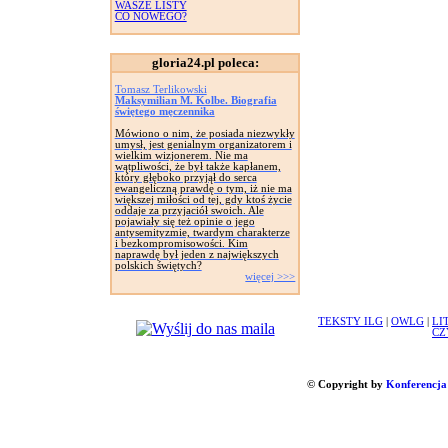
WASZE LISTY
CO NOWEGO?
gloria24.pl poleca:
Tomasz Terlikowski
Maksymilian M. Kolbe. Biografia
świętego męczennika
Mówiono o nim, że posiada niezwykły
umysł, jest genialnym organizatorem i
wielkim wizjonerem. Nie ma
wątpliwości, że był także kapłanem,
który głęboko przyjął do serca
ewangeliczną prawdę o tym, iż nie ma
większej miłości od tej, gdy ktoś życie
oddaje za przyjaciół swoich. Ale
pojawiały się też opinie o jego
antysemityzmie, twardym charakterze
i bezkompromisowości. Kim
naprawdę był jeden z największych
polskich świętych?
więcej >>>
TEKSTY ILG
|
OWLG
|
LI
CZ
© Copyright by
Konferencja 