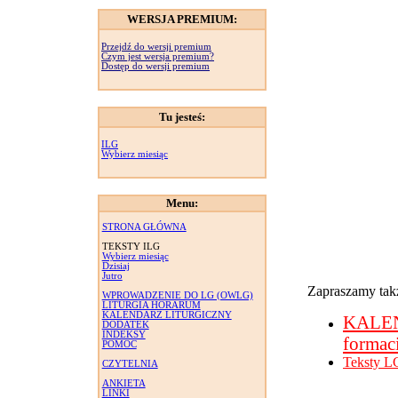
WERSJA PREMIUM:
Przejdź do wersji premium
Czym jest wersja premium?
Dostęp do wersji premium
Tu jesteś:
ILG
Wybierz miesiąc
Menu:
STRONA GŁÓWNA
TEKSTY ILG
Wybierz miesiąc
Dzisiaj
Jutro
Zapraszamy takż
WPROWADZENIE DO LG (OWLG)
LITURGIA HORARUM
KALENDARZ LITURGICZNY
KALE
DODATEK
INDEKSY
formac
POMOC
Teksty L
CZYTELNIA
ANKIETA
LINKI