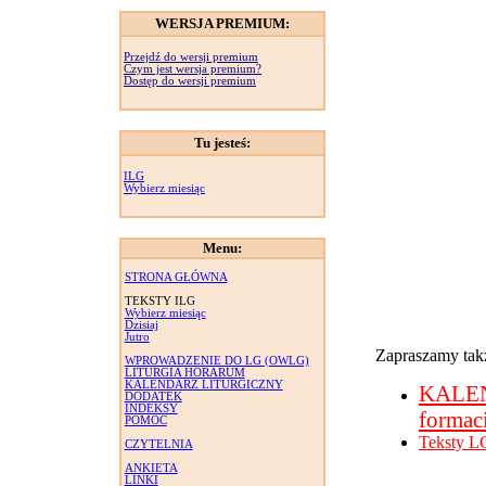
WERSJA PREMIUM:
Przejdź do wersji premium
Czym jest wersja premium?
Dostęp do wersji premium
Tu jesteś:
ILG
Wybierz miesiąc
Menu:
STRONA GŁÓWNA
TEKSTY ILG
Wybierz miesiąc
Dzisiaj
Jutro
Zapraszamy takż
WPROWADZENIE DO LG (OWLG)
LITURGIA HORARUM
KALENDARZ LITURGICZNY
KALE
DODATEK
INDEKSY
formac
POMOC
Teksty L
CZYTELNIA
ANKIETA
LINKI