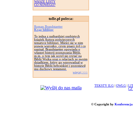
WASZE LISTY
CO NOWEGO?
tolle.pl poleca:
Roman Brandstaetter
Krąg biblijny
To jedna z najbardziej osobistych
książek Autora poświęconych
tematyce biblijnej. Mieści się w nim
prawie wszystko, czym pisarz żył i co
napisał. Brandstaetter opowiada o
własnej historii poznawania Biblii,
m.in. o tym jak uczył się czytać na
Biblii Wujka oraz o relacjach ze swoim
dziadkiem, który go wprowadzał w
historie Biblii hebrajskiej i pozostawił
mu duchowy testament.
więcej >>>
TEKSTY ILG
|
OWLG
|
LI
CZ
© Copyright by
Konferencja 