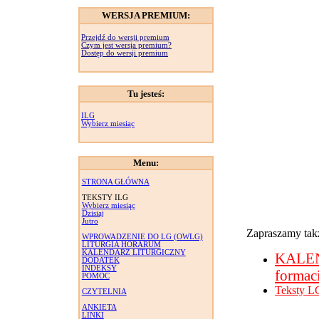
WERSJA PREMIUM:
Przejdź do wersji premium
Czym jest wersja premium?
Dostęp do wersji premium
Tu jesteś:
ILG
Wybierz miesiąc
Menu:
STRONA GŁÓWNA
TEKSTY ILG
Wybierz miesiąc
Dzisiaj
Jutro
Zapraszamy takż
WPROWADZENIE DO LG (OWLG)
LITURGIA HORARUM
KALENDARZ LITURGICZNY
KALE
DODATEK
INDEKSY
formac
POMOC
Teksty L
CZYTELNIA
ANKIETA
LINKI