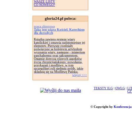
WASZE LISTY
CO NOWEGO?
gloria24.pl poleca:
praca zbiorowa
Taka jest wiara Kościoł. Katechizm
dla dorosłych
Książka zawiera syntezę wiary
katolickiej i omawia najistotniejsze jej
elementy. Pierwsze rozdziały
poświęcone są kolejnym artykułom
wyznania wiary, następne - misterium
paschalnemu oraz sakramentom.
Ostatnie dotyczą różnych aspektów
życia chrześcijańskiego: powołania,
przykazań i modlitwy, w tym
szczególnej roli siedmiu próśb, jakie
składają się na Modlitwę Pańską.
więcej >>>
TEKSTY ILG
|
OWLG
|
LI
CZ
© Copyright by
Konferencja 