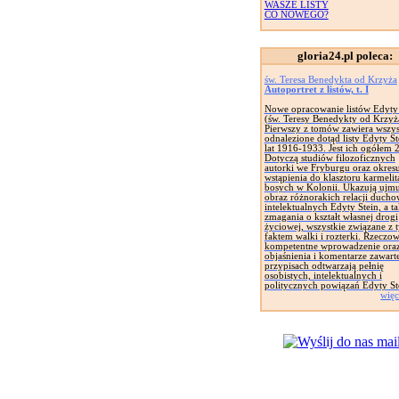
WASZE LISTY
CO NOWEGO?
gloria24.pl poleca:
św. Teresa Benedykta od Krzyża
Autoportret z listów, t. I
Nowe opracowanie listów Edyty 
(św. Teresy Benedykty od Krzyż
Pierwszy z tomów zawiera wszys
odnalezione dotąd listy Edyty St
lat 1916-1933. Jest ich ogółem 
Dotyczą studiów filozoficznych
autorki we Fryburgu oraz okres
wstąpienia do klasztoru karmeli
bosych w Kolonii. Ukazują ujm
obraz różnorakich relacji ducho
intelektualnych Edyty Stein, a t
zmagania o kształt własnej drogi
życiowej, wszystkie związane z 
faktem walki i rozterki. Rzeczow
kompetentne wprowadzenie ora
objaśnienia i komentarze zawart
przypisach odtwarzają pełnię
osobistych, intelektualnych i
politycznych powiązań Edyty St
więc