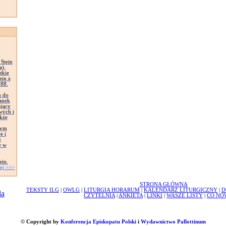
Stein
a).
tkie
ein z
288.
u do
tanek
ujący
wych i
akże
tym
e i
z
e w
ein.
ej >>>
STRONA GŁÓWNA
TEKSTY ILG
|
OWLG
|
LITURGIA HORARUM
|
KALENDARZ LITURGICZNY
|
D
CZYTELNIA
|
ANKIETA
|
LINKI
|
WASZE LISTY
|
CO NO
© Copyright by
Konferencja Episkopatu Polski
i
Wydawnictwo Pallottinum