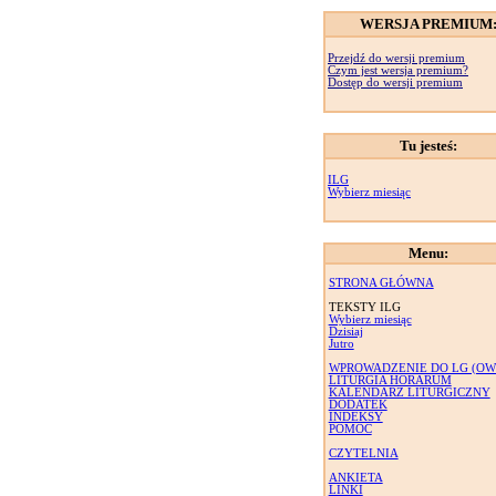
WERSJA PREMIUM
Przejdź do wersji premium
Czym jest wersja premium?
Dostęp do wersji premium
Tu jesteś:
ILG
Wybierz miesiąc
Menu:
STRONA GŁÓWNA
TEKSTY ILG
Wybierz miesiąc
Dzisiaj
Jutro
WPROWADZENIE DO LG (OW
LITURGIA HORARUM
KALENDARZ LITURGICZNY
DODATEK
INDEKSY
POMOC
CZYTELNIA
ANKIETA
LINKI