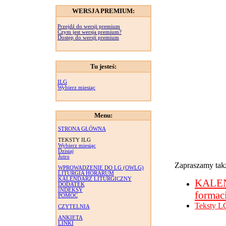
WERSJA PREMIUM:
Przejdź do wersji premium
Czym jest wersja premium?
Dostęp do wersji premium
Tu jesteś:
ILG
Wybierz miesiąc
Menu:
STRONA GŁÓWNA
TEKSTY ILG
Wybierz miesiąc
Dzisiaj
Jutro
Zapraszamy takż
WPROWADZENIE DO LG (OWLG)
LITURGIA HORARUM
KALENDARZ LITURGICZNY
KALE
DODATEK
INDEKSY
formac
POMOC
Teksty L
CZYTELNIA
ANKIETA
LINKI