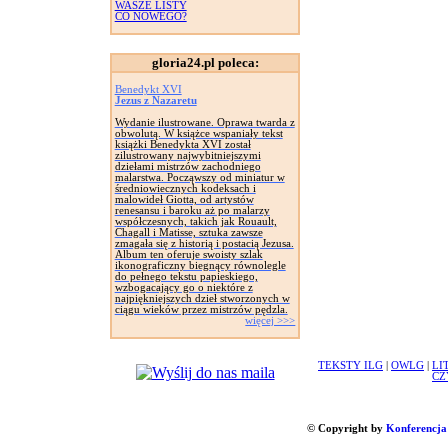
WASZE LISTY
CO NOWEGO?
gloria24.pl poleca:
Benedykt XVI
Jezus z Nazaretu
Wydanie ilustrowane. Oprawa twarda z
obwolutą. W książce wspaniały tekst
książki Benedykta XVI został
zilustrowany najwybitniejszymi
dziełami mistrzów zachodniego
malarstwa. Począwszy od miniatur w
średniowiecznych kodeksach i
malowideł Giotta, od artystów
renesansu i baroku aż po malarzy
współczesnych, takich jak Rouault,
Chagall i Matisse, sztuka zawsze
zmagała się z historią i postacią Jezusa.
Album ten oferuje swoisty szlak
ikonograficzny biegnący równolegle
do pełnego tekstu papieskiego,
wzbogacający go o niektóre z
najpiękniejszych dzieł stworzonych w
ciągu wieków przez mistrzów pędzla.
więcej >>>
TEKSTY ILG
|
OWLG
|
LI
CZ
© Copyright by
Konferencja 