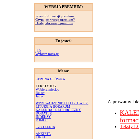
WERSJA PREMIUM:
Przejdź do wersji premium
Czym jest wersja premium?
Dostęp do wersji premium
Tu jesteś:
ILG
Wybierz miesiąc
Menu:
STRONA GŁÓWNA
TEKSTY ILG
Wybierz miesiąc
Dzisiaj
Jutro
Zapraszamy takż
WPROWADZENIE DO LG (OWLG)
LITURGIA HORARUM
KALENDARZ LITURGICZNY
KALE
DODATEK
INDEKSY
formac
POMOC
Teksty L
CZYTELNIA
ANKIETA
LINKI