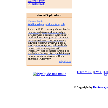
WASZE LISTY
CO NOWEGO?
gloria24.pl poleca:
Henryk Bejda
Wielka księga polskich świętych
Z okazji 1050. rocznicy chrztu Polski
powstał wyjątkowy album będący
świadectwem obecności Chrystusa w
polskiej historii od początku istnienia
naszego państwa. Książka ukazuje
sylwetki, postawy życiowe i drogi
wiodące ku świętości tych wielkich
postaci, które mogą stanowić
wspaniały wzór do naśladowania pod
względem dobrego życia, właściwego
postępowania, umiłowania Boga,
bliźniego i Ojczyzny.
więcej >>>
TEKSTY ILG
|
OWLG
|
LI
CZ
© Copyright by
Konferencja 