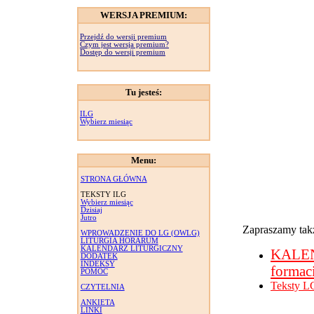
WERSJA PREMIUM:
Przejdź do wersji premium
Czym jest wersja premium?
Dostęp do wersji premium
Tu jesteś:
ILG
Wybierz miesiąc
Menu:
STRONA GŁÓWNA
TEKSTY ILG
Wybierz miesiąc
Dzisiaj
Jutro
Zapraszamy takż
WPROWADZENIE DO LG (OWLG)
LITURGIA HORARUM
KALENDARZ LITURGICZNY
KALE
DODATEK
INDEKSY
formac
POMOC
Teksty L
CZYTELNIA
ANKIETA
LINKI