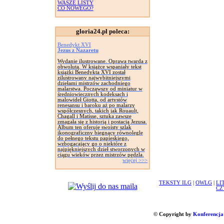
WASZE LISTY
CO NOWEGO?
gloria24.pl poleca:
Benedykt XVI
Jezus z Nazaretu
Wydanie ilustrowane. Oprawa twarda z
obwolutą. W książce wspaniały tekst
książki Benedykta XVI został
zilustrowany najwybitniejszymi
dziełami mistrzów zachodniego
malarstwa. Począwszy od miniatur w
średniowiecznych kodeksach i
malowideł Giotta, od artystów
renesansu i baroku aż po malarzy
współczesnych, takich jak Rouault,
Chagall i Matisse, sztuka zawsze
zmagała się z historią i postacią Jezusa.
Album ten oferuje swoisty szlak
ikonograficzny biegnący równolegle
do pełnego tekstu papieskiego,
wzbogacający go o niektóre z
najpiękniejszych dzieł stworzonych w
ciągu wieków przez mistrzów pędzla.
więcej >>>
TEKSTY ILG
|
OWLG
|
LI
CZ
© Copyright by
Konferencja 