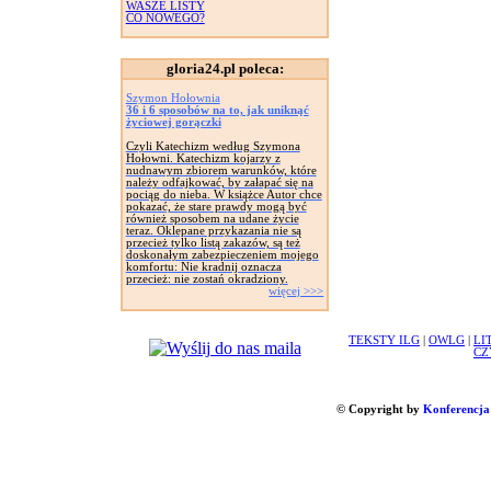
WASZE LISTY
CO NOWEGO?
gloria24.pl poleca:
Szymon Hołownia
36 i 6 sposobów na to, jak uniknąć
życiowej gorączki
Czyli Katechizm według Szymona
Hołowni. Katechizm kojarzy z
nudnawym zbiorem warunków, które
należy odfajkować, by załapać się na
pociąg do nieba. W książce Autor chce
pokazać, że stare prawdy mogą być
również sposobem na udane życie
teraz. Oklepane przykazania nie są
przecież tylko listą zakazów, są też
doskonałym zabezpieczeniem mojego
komfortu: Nie kradnij oznacza
przecież: nie zostań okradziony.
więcej >>>
TEKSTY ILG
|
OWLG
|
LI
CZ
© Copyright by
Konferencja 