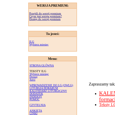
WERSJA PREMIUM:
Przejdź do wersji premium
Czym jest wersja premium?
Dostęp do wersji premium
Tu jesteś:
ILG
Wybierz miesiąc
Menu:
STRONA GŁÓWNA
TEKSTY ILG
Wybierz miesiąc
Dzisiaj
Jutro
Zapraszamy takż
WPROWADZENIE DO LG (OWLG)
LITURGIA HORARUM
KALENDARZ LITURGICZNY
KALE
DODATEK
INDEKSY
formac
POMOC
Teksty L
CZYTELNIA
ANKIETA
LINKI