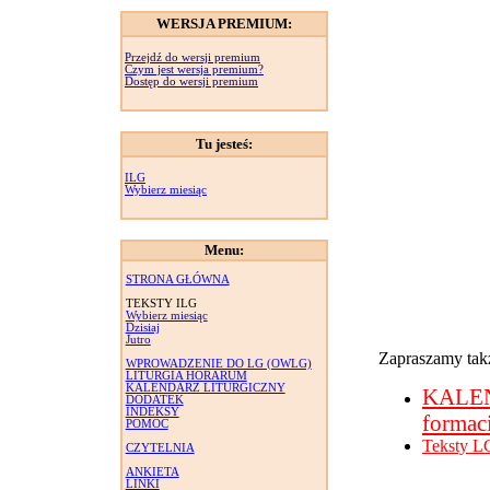
WERSJA PREMIUM:
Przejdź do wersji premium
Czym jest wersja premium?
Dostęp do wersji premium
Tu jesteś:
ILG
Wybierz miesiąc
Menu:
STRONA GŁÓWNA
TEKSTY ILG
Wybierz miesiąc
Dzisiaj
Jutro
Zapraszamy takż
WPROWADZENIE DO LG (OWLG)
LITURGIA HORARUM
KALENDARZ LITURGICZNY
KALE
DODATEK
INDEKSY
formac
POMOC
Teksty L
CZYTELNIA
ANKIETA
LINKI