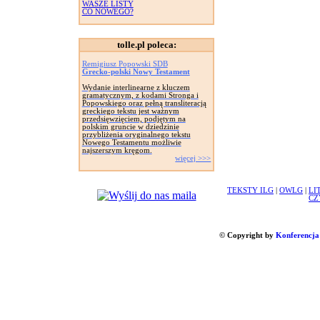
WASZE LISTY
CO NOWEGO?
tolle.pl poleca:
Remigiusz Popowski SDB
Grecko-polski Nowy Testament
Wydanie interlinearne z kluczem
gramatycznym, z kodami Stronga i
Popowskiego oraz pełną transliteracją
greckiego tekstu jest ważnym
przedsięwzięciem, podjętym na
polskim gruncie w dziedzinie
przybliżenia oryginalnego tekstu
Nowego Testamentu możliwie
najszerszym kręgom.
więcej >>>
TEKSTY ILG
|
OWLG
|
LI
CZ
© Copyright by
Konferencja 