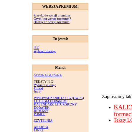
WERSJA PREMIUM:
Przejdź do wersji premium
Czym jest wersja premium?
Dostęp do wersji premium
Tu jesteś:
ILG
Wybierz miesiąc
Menu:
STRONA GŁÓWNA
TEKSTY ILG
Wybierz miesiąc
Dzisiaj
Jutro
Zapraszamy takż
WPROWADZENIE DO LG (OWLG)
LITURGIA HORARUM
KALENDARZ LITURGICZNY
KALE
DODATEK
INDEKSY
formac
POMOC
Teksty L
CZYTELNIA
ANKIETA
LINKI