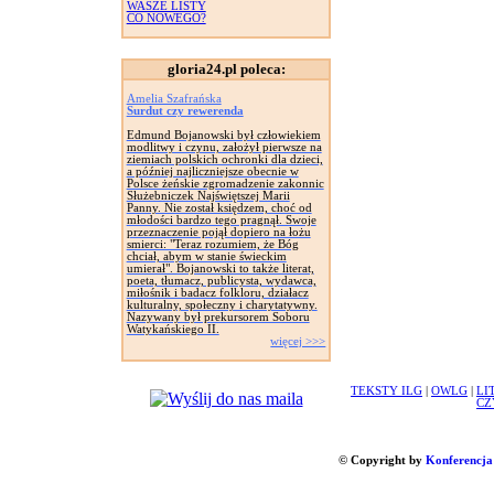
WASZE LISTY
CO NOWEGO?
gloria24.pl poleca:
Amelia Szafrańska
Surdut czy rewerenda
Edmund Bojanowski był człowiekiem
modlitwy i czynu, założył pierwsze na
ziemiach polskich ochronki dla dzieci,
a później najliczniejsze obecnie w
Polsce żeńskie zgromadzenie zakonnic
Służebniczek Najświętszej Marii
Panny. Nie został księdzem, choć od
młodości bardzo tego pragnął. Swoje
przeznaczenie pojął dopiero na łożu
smierci: "Teraz rozumiem, że Bóg
chciał, abym w stanie świeckim
umierał". Bojanowski to także literat,
poeta, tłumacz, publicysta, wydawca,
miłośnik i badacz folkloru, działacz
kulturalny, społeczny i charytatywny.
Nazywany był prekursorem Soboru
Watykańskiego II.
więcej >>>
TEKSTY ILG
|
OWLG
|
LI
CZ
© Copyright by
Konferencja 