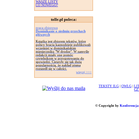
WASZE LISTY
CO NOWEGO?
tolle.pl poleca:
praca zbiorowa
Dominikanie o siedmiu grzechach
głównych
Książka jest zbiorem tekstów, które
polscy bracia kaznodzieje publikowali
wcześniej w dominikańskim
miesięczniku "W drodze". W zamyśle
redakcji miały one pomóc
czytelnikom w przygotowaniu do
spowiedzi. Cieszyły się tak dużą
popularnością, że nakład pisma
rozszedł się w całości.
więcej >>>
TEKSTY ILG
|
OWLG
|
LI
CZ
© Copyright by
Konferencja 