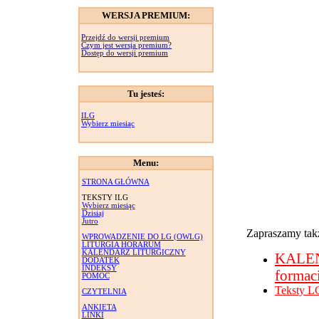
WERSJA PREMIUM:
Przejdź do wersji premium
Czym jest wersja premium?
Dostęp do wersji premium
Tu jesteś:
ILG
Wybierz miesiąc
Menu:
STRONA GŁÓWNA
TEKSTY ILG
Wybierz miesiąc
Dzisiaj
Jutro
Zapraszamy takż
WPROWADZENIE DO LG (OWLG)
LITURGIA HORARUM
KALENDARZ LITURGICZNY
KALE
DODATEK
INDEKSY
formac
POMOC
Teksty L
CZYTELNIA
ANKIETA
LINKI