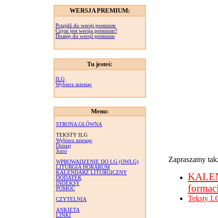
WERSJA PREMIUM:
Przejdź do wersji premium
Czym jest wersja premium?
Dostęp do wersji premium
Tu jesteś:
ILG
Wybierz miesiąc
Menu:
STRONA GŁÓWNA
TEKSTY ILG
Wybierz miesiąc
Dzisiaj
Jutro
Zapraszamy takż
WPROWADZENIE DO LG (OWLG)
LITURGIA HORARUM
KALENDARZ LITURGICZNY
KALE
DODATEK
INDEKSY
formac
POMOC
Teksty L
CZYTELNIA
ANKIETA
LINKI