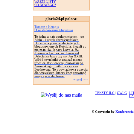
WASZE LISTY
CO NOWEGO?
gloria24.pl poleca:
Tomasz a Kempis
O naśladowaniu Chrystusa
To jedna z najpopularniejszych - po
Biblii - książek chrześcijańskich.
Doceniana przez wielu świętych i
błogosławionych Kościoła. Sięgali po
nią m.in. św. Ignacy Loyola, św.
Josemaria Escriva, św. Teresa od
Dzieciątka Jezus czy św. Jan XXIII.
Wśród czytelników znaleźć można
również Mickiewicza, Słowackiego,
Żeromskiego, Leibniza czy van
Beethovena. To obowiązkowa pozycja
dla wszystkich, którzy chcą rozwinąć
swoje życie duchowe.
więcej >>>
TEKSTY ILG
|
OWLG
|
LI
CZ
© Copyright by
Konferencja 