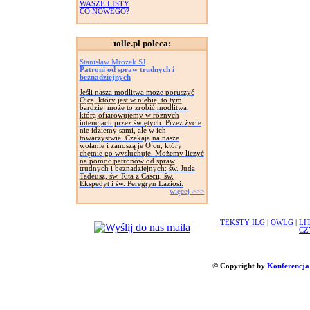
WASZE LISTY
CO NOWEGO?
tolle.pl poleca:
Stanisław Mrozek SJ
Patroni od spraw trudnych i
beznadziejnych
Jeśli nasza modlitwa może poruszyć
Ojca, który jest w niebie, to tym
bardziej może to zrobić modlitwa,
którą ofiarowujemy w różnych
intencjach przez świętych. Przez życie
nie idziemy sami, ale w ich
towarzystwie. Czekają na nasze
wołanie i zanoszą je Ojcu, który
chętnie go wysłuchuje. Możemy liczyć
na pomoc patronów od spraw
trudnych i beznadziejnych: św. Juda
Tadeusz, św. Rita z Cascii, św.
Ekspedyt i św. Peregryn Laziosi.
więcej >>>
TEKSTY ILG
|
OWLG
|
LI
CZ
© Copyright by
Konferencja 