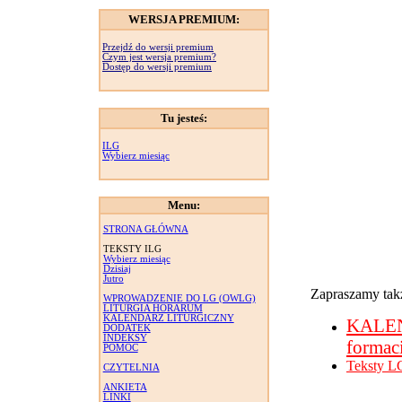
WERSJA PREMIUM:
Przejdź do wersji premium
Czym jest wersja premium?
Dostęp do wersji premium
Tu jesteś:
ILG
Wybierz miesiąc
Menu:
STRONA GŁÓWNA
TEKSTY ILG
Wybierz miesiąc
Dzisiaj
Jutro
Zapraszamy takż
WPROWADZENIE DO LG (OWLG)
LITURGIA HORARUM
KALENDARZ LITURGICZNY
KALE
DODATEK
INDEKSY
formac
POMOC
Teksty L
CZYTELNIA
ANKIETA
LINKI