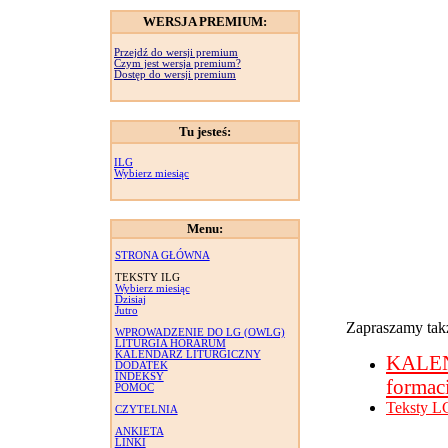
WERSJA PREMIUM:
Przejdź do wersji premium
Czym jest wersja premium?
Dostęp do wersji premium
Tu jesteś:
ILG
Wybierz miesiąc
Menu:
STRONA GŁÓWNA
TEKSTY ILG
Wybierz miesiąc
Dzisiaj
Jutro
Zapraszamy takż
WPROWADZENIE DO LG (OWLG)
LITURGIA HORARUM
KALENDARZ LITURGICZNY
KALE
DODATEK
INDEKSY
formac
POMOC
Teksty L
CZYTELNIA
ANKIETA
LINKI