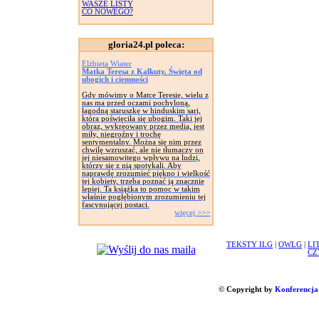
WASZE LISTY
CO NOWEGO?
gloria24.pl poleca:
Elżbieta Wiater
Matka Teresa z Kalkuty. Święta od
ubogich i ciemności
Gdy mówimy o Matce Teresie, wielu z
nas ma przed oczami pochyloną,
łagodną staruszkę w hinduskim sari,
która poświęciła się ubogim. Taki jej
obraz, wykreowany przez media, jest
miły, niegroźny i trochę
sentymentalny. Można się nim przez
chwilę wzruszać, ale nie tłumaczy on
jej niesamowitego wpływu na ludzi,
którzy się z nią spotykali. Aby
naprawdę zrozumieć piękno i wielkość
tej kobiety, trzeba poznać ją znacznie
lepiej. Ta książka to pomoc w takim
właśnie pogłębionym zrozumieniu tej
fascynującej postaci.
więcej >>>
TEKSTY ILG
|
OWLG
|
LI
CZ
© Copyright by
Konferencja 