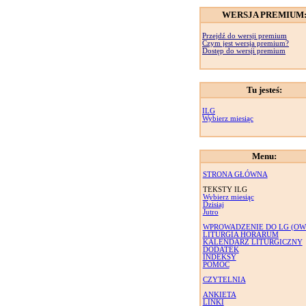
WERSJA PREMIUM
Przejdź do wersji premium
Czym jest wersja premium?
Dostęp do wersji premium
Tu jesteś:
ILG
Wybierz miesiąc
Menu:
STRONA GŁÓWNA
TEKSTY ILG
Wybierz miesiąc
Dzisiaj
Jutro
WPROWADZENIE DO LG (OW
LITURGIA HORARUM
KALENDARZ LITURGICZNY
DODATEK
INDEKSY
POMOC
CZYTELNIA
ANKIETA
LINKI