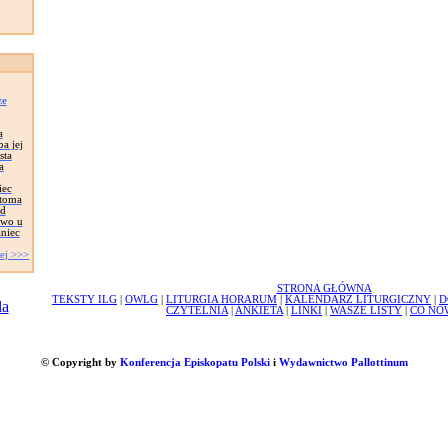
że
a
a jej
sta
a
iec
stoma
ed
two u
aniec
ej >>>
STRONA GŁÓWNA
TEKSTY ILG
|
OWLG
|
LITURGIA HORARUM
|
KALENDARZ LITURGICZNY
|
D
CZYTELNIA
|
ANKIETA
|
LINKI
|
WASZE LISTY
|
CO NO
© Copyright by
Konferencja Episkopatu Polski
i
Wydawnictwo Pallottinum