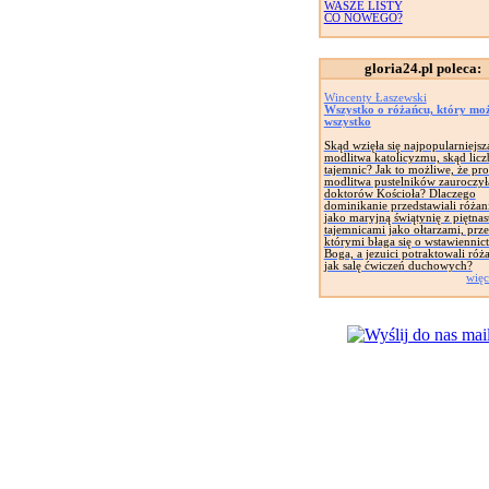
WASZE LISTY
CO NOWEGO?
gloria24.pl poleca:
Wincenty Łaszewski
Wszystko o różańcu, który mo
wszystko
Skąd wzięła się najpopularniejsz
modlitwa katolicyzmu, skąd liczb
tajemnic? Jak to możliwe, że pro
modlitwa pustelników zauroczył
doktorów Kościoła? Dlaczego
dominikanie przedstawiali różan
jako maryjną świątynię z piętna
tajemnicami jako ołtarzami, prz
którymi błaga się o wstawiennic
Boga, a jezuici potraktowali róż
jak salę ćwiczeń duchowych?
więc