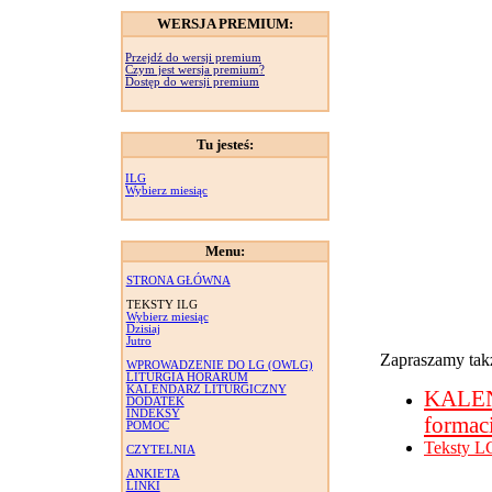
WERSJA PREMIUM:
Przejdź do wersji premium
Czym jest wersja premium?
Dostęp do wersji premium
Tu jesteś:
ILG
Wybierz miesiąc
Menu:
STRONA GŁÓWNA
TEKSTY ILG
Wybierz miesiąc
Dzisiaj
Jutro
Zapraszamy takż
WPROWADZENIE DO LG (OWLG)
LITURGIA HORARUM
KALENDARZ LITURGICZNY
KALE
DODATEK
INDEKSY
formac
POMOC
Teksty L
CZYTELNIA
ANKIETA
LINKI