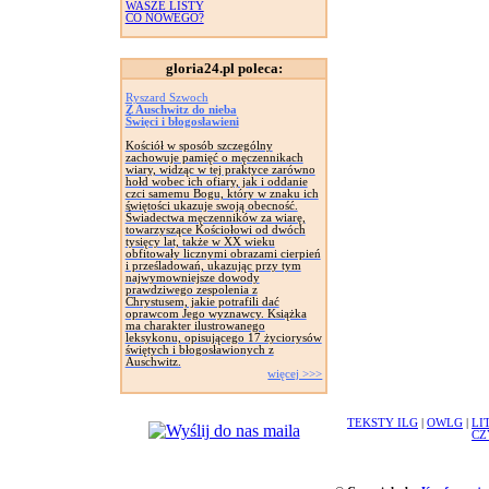
WASZE LISTY
CO NOWEGO?
gloria24.pl poleca:
Ryszard Szwoch
Z Auschwitz do nieba
Święci i błogosławieni
Kościół w sposób szczególny
zachowuje pamięć o męczennikach
wiary, widząc w tej praktyce zarówno
hołd wobec ich ofiary, jak i oddanie
czci samemu Bogu, który w znaku ich
świętości ukazuje swoją obecność.
Świadectwa męczenników za wiarę,
towarzyszące Kościołowi od dwóch
tysięcy lat, także w XX wieku
obfitowały licznymi obrazami cierpień
i prześladowań, ukazując przy tym
najwymowniejsze dowody
prawdziwego zespolenia z
Chrystusem, jakie potrafili dać
oprawcom Jego wyznawcy. Książka
ma charakter ilustrowanego
leksykonu, opisującego 17 życiorysów
świętych i błogosławionych z
Auschwitz.
więcej >>>
TEKSTY ILG
|
OWLG
|
LI
CZ