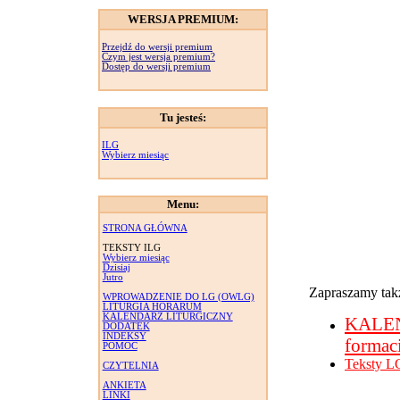
WERSJA PREMIUM:
Przejdź do wersji premium
Czym jest wersja premium?
Dostęp do wersji premium
Tu jesteś:
ILG
Wybierz miesiąc
Menu:
STRONA GŁÓWNA
TEKSTY ILG
Wybierz miesiąc
Dzisiaj
Jutro
Zapraszamy takż
WPROWADZENIE DO LG (OWLG)
LITURGIA HORARUM
KALENDARZ LITURGICZNY
KALE
DODATEK
INDEKSY
formac
POMOC
Teksty L
CZYTELNIA
ANKIETA
LINKI