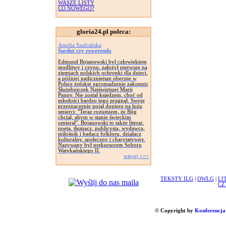
WASZE LISTY
CO NOWEGO?
gloria24.pl poleca:
Amelia Szafrańska
Surdut czy rewerenda
Edmund Bojanowski był człowiekiem
modlitwy i czynu, założył pierwsze na
ziemiach polskich ochronki dla dzieci,
a później najliczniejsze obecnie w
Polsce żeńskie zgromadzenie zakonnic
Służebniczek Najświętszej Marii
Panny. Nie został księdzem, choć od
młodości bardzo tego pragnął. Swoje
przeznaczenie pojął dopiero na łożu
smierci: "Teraz rozumiem, że Bóg
chciał, abym w stanie świeckim
umierał". Bojanowski to także literat,
poeta, tłumacz, publicysta, wydawca,
miłośnik i badacz folkloru, działacz
kulturalny, społeczny i charytatywny.
Nazywany był prekursorem Soboru
Watykańskiego II.
więcej >>>
TEKSTY ILG
|
OWLG
|
LI
CZ
© Copyright by
Konferencja 