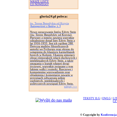
WASZE LISTY
CO NOWEGO?
gloria24.pl poleca:
św. Teresa Benedykta od Krzyża
Autoportret z listów, t. I
Nowe opracowanie listów Edyty Stein
(św. Teresy Benedykty od Krzyża).
Pierwszy z tomów zawiera wszystkie
odnalezione dotąd listy Edyty Stein z
lat 1916-1933. Jest ich ogółem 288.
Dotyczą studiów filozoficznych
autorki we Fryburgu oraz okresu do
wstąpienia do klasztoru karmelitanek
bosych w Kolonii. Ukazują ujmujący
obraz różnorakich relacji duchowych i
intelektualnych Edyty Stein, a także
zmagania o kształt własnej drogi
życiowej, wszystkie związane z tym
faktem walki i rozterki. Rzeczowe i
kompetentne wprowadzenie oraz
objaśnienia i komentarze zawarte w
przypisach odtwarzają pełnię
osobistych, intelektualnych i
politycznych powiązań Edyty Stein.
więcej >>>
TEKSTY ILG
|
OWLG
|
LI
CZ
© Copyright by
Konferencja 