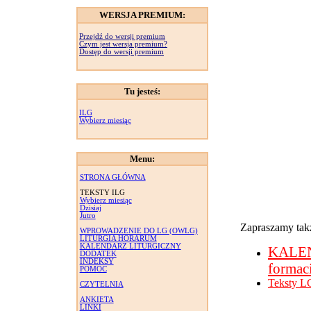
WERSJA PREMIUM:
Przejdź do wersji premium
Czym jest wersja premium?
Dostęp do wersji premium
Tu jesteś:
ILG
Wybierz miesiąc
Menu:
STRONA GŁÓWNA
TEKSTY ILG
Wybierz miesiąc
Dzisiaj
Jutro
Zapraszamy takż
WPROWADZENIE DO LG (OWLG)
LITURGIA HORARUM
KALENDARZ LITURGICZNY
KALE
DODATEK
INDEKSY
formac
POMOC
Teksty L
CZYTELNIA
ANKIETA
LINKI