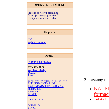
WERSJA PREMIUM:
Przejdź do wersji premium
Czym jest wersja premium?
Dostęp do wersji premium
Tu jesteś:
ILG
Wybierz miesiąc
Menu:
STRONA GŁÓWNA
TEKSTY ILG
Wybierz miesiąc
Dzisiaj
Jutro
Zapraszamy takż
WPROWADZENIE DO LG (OWLG)
LITURGIA HORARUM
KALENDARZ LITURGICZNY
KALE
DODATEK
INDEKSY
formac
POMOC
Teksty L
CZYTELNIA
ANKIETA
LINKI