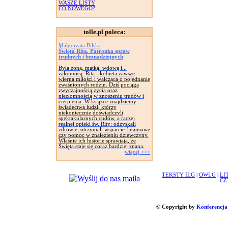
WASZE LISTY
CO NOWEGO?
tolle.pl poleca:
Małgorzata Bilska
Święta Rita. Patronka spraw
trudnych i beznadziejnych
Była żoną, matką, wdową i...
zakonnicą. Rita - kobieta zawsze
wierna miłości i walcząca o pojednanie
zwaśnionych rodzin. Dziś pociąga
zwyczajnością życia oraz
niezłomnością w znoszeniu trudów i
cierpienia. W książce znajdziemy
świadectwa ludzi, którzy
niekoniecznie doświadczyli
spektakularnych cudów, a raczej
realnej opieki św. Rity: odzyskali
zdrowie, otrzymali wsparcie finansowe
czy pomoc w znalezieniu dziewczyny.
Właśnie ich historie sprawiają, że
Święta staje się coraz bardziej znana.
więcej >>>
TEKSTY ILG
|
OWLG
|
LI
CZ
© Copyright by
Konferencja 