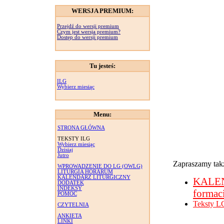
WERSJA PREMIUM:
Przejdź do wersji premium
Czym jest wersja premium?
Dostęp do wersji premium
Tu jesteś:
ILG
Wybierz miesiąc
Menu:
STRONA GŁÓWNA
TEKSTY ILG
Wybierz miesiąc
Dzisiaj
Jutro
Zapraszamy takż
WPROWADZENIE DO LG (OWLG)
LITURGIA HORARUM
KALENDARZ LITURGICZNY
KALE
DODATEK
INDEKSY
formac
POMOC
Teksty L
CZYTELNIA
ANKIETA
LINKI