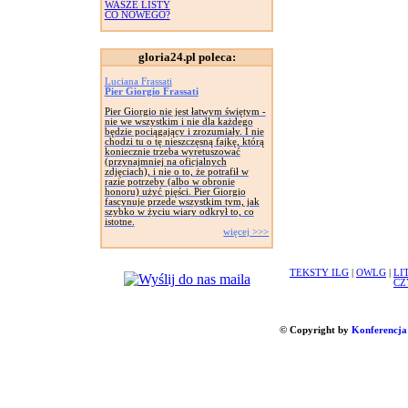
WASZE LISTY
CO NOWEGO?
gloria24.pl poleca:
Luciana Frassati
Pier Giorgio Frassati
Pier Giorgio nie jest łatwym świętym -
nie we wszystkim i nie dla każdego
będzie pociągający i zrozumiały. I nie
chodzi tu o tę nieszczęsną fajkę, którą
koniecznie trzeba wyretuszować
(przynajmniej na oficjalnych
zdjęciach), i nie o to, że potrafił w
razie potrzeby (albo w obronie
honoru) użyć pięści. Pier Giorgio
fascynuje przede wszystkim tym, jak
szybko w życiu wiary odkrył to, co
istotne.
więcej >>>
TEKSTY ILG
|
OWLG
|
LI
CZ
© Copyright by
Konferencja 