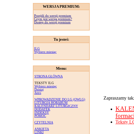
WERSJA PREMIUM:
Przejdź do wersji premium
Czym jest wersja premium?
Dostęp do wersji premium
Tu jesteś:
ILG
Wybierz miesiąc
Menu:
STRONA GŁÓWNA
TEKSTY ILG
Wybierz miesiąc
Dzisiaj
Jutro
Zapraszamy takż
WPROWADZENIE DO LG (OWLG)
LITURGIA HORARUM
KALENDARZ LITURGICZNY
KALE
DODATEK
INDEKSY
formac
POMOC
Teksty L
CZYTELNIA
ANKIETA
LINKI