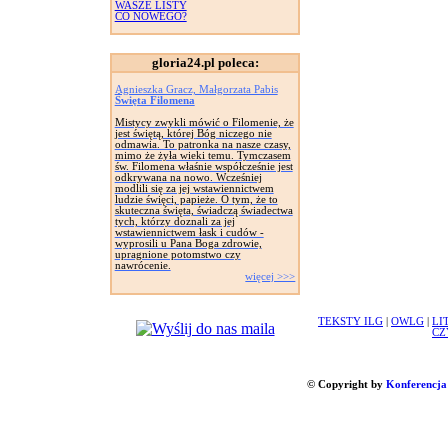
WASZE LISTY
CO NOWEGO?
gloria24.pl poleca:
Agnieszka Gracz, Małgorzata Pabis
Święta Filomena
Mistycy zwykli mówić o Filomenie, że
jest świętą, której Bóg niczego nie
odmawia. To patronka na nasze czasy,
mimo że żyła wieki temu. Tymczasem
św. Filomena właśnie współcześnie jest
odkrywana na nowo. Wcześniej
modlili się za jej wstawiennictwem
ludzie święci, papieże. O tym, że to
skuteczna święta, świadczą świadectwa
tych, którzy doznali za jej
wstawiennictwem łask i cudów -
wyprosili u Pana Boga zdrowie,
upragnione potomstwo czy
nawrócenie.
więcej >>>
TEKSTY ILG
|
OWLG
|
LI
CZ
© Copyright by
Konferencja 